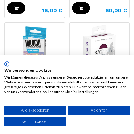
16,00
€
60,00
€
Wir verwenden Cookies
Wir können diese zur Analyse unserer Besucherdaten platzieren, um unsere
Webseite zu verbessern, personalisierte Inhalte anzuzeigen und Ihnen ein
großartiges Webseiten-Erlebnis zu bieten. Für weitere Informationen zu den
Ultimate Guard
Unlock! Short
von uns verwendeten Cookies öffnen Sie die Einstellungen.
Katana Sleeves
Adventures: Der
Standard Size (100)
Aufstieg
- Radiant Plum
Alle akzeptieren
Ablehnen
9,00
€
13,00
€
Nein, anpassen