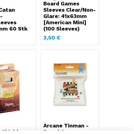
Board Games
Catan
Sleeves Clear/Non-
-
Glare: 41x63mm
leeves
[American Mini]
mm 60 Stk
(100 Sleeves)
3,50
€
Arcane Tinman -
 Shield
Board Games