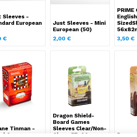
PRIME 
t Sleeves -
English
ndard European
Just Sleeves - Mini
SizedS
European (50)
56x82
0
€
2,00
€
3,50
€
Dragon Shield-
Board Games
ane Tinman -
Sleeves Clear/Non-
rd Games
Glare: 57x89mm
Dragon