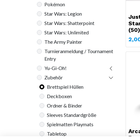
Pokémon
Star Wars: Legion
Jus
Sta
Star Wars: Shatterpoint
(50)
Star Wars: Unlimited
2,0
The Army Painter
Turnieranmeldung / Tournament
Entry
Yu-Gi-Oh!
Zubehör
Brettspiel Hüllen
Deckboxen
Ordner & Binder
Sleeves Standardgröße
Spielmatten Playmats
Arc
Tabletop
Boa