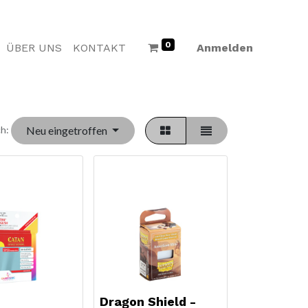
0
ÜBER UNS
KONTAKT
Anmelden
Neu eingetroffen
h:
Dragon Shield -