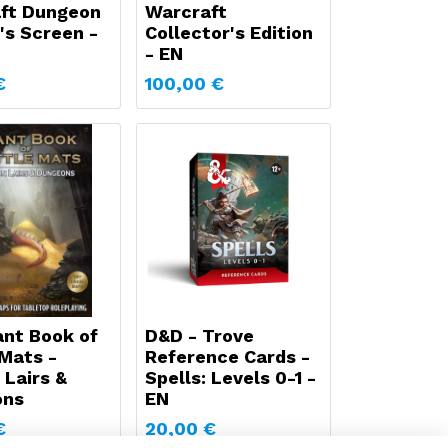
ft Dungeon
Warcraft
's Screen -
Collector's Edition
- EN
€
100,00
€
ant Book of
D&D - Trove
 Mats -
Reference Cards -
 Lairs &
Spells: Levels 0-1 -
ons
EN
€
20,00
€