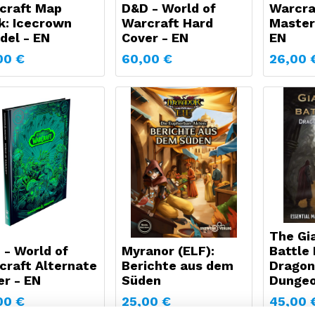
craft Map
D&D - World of
Warcra
k: Icecrown
Warcraft Hard
Master
del - EN
Cover - EN
EN
00
€
60,00
€
26,00
The Gi
 - World of
Myranor (ELF):
Battle
craft Alternate
Berichte aus dem
Dragon
er - EN
Süden
Dunge
00
€
25,00
€
45,00