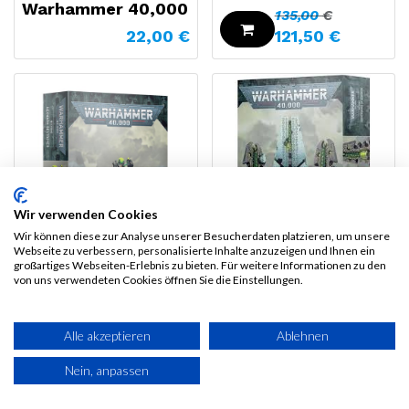
Warhammer 40,000
135,00
€
22,00
€
121,50
€
Wir verwenden Cookies
Wir können diese zur Analyse unserer Besucherdaten platzieren, um unsere
Webseite zu verbessern, personalisierte Inhalte anzuzeigen und Ihnen ein
großartiges Webseiten-Erlebnis zu bieten. Für weitere Informationen zu den
Necrons:
von uns verwendeten Cookies öffnen Sie die Einstellungen.
Necrons Hexmark
Konvergenz der
Destroyer
Herrschaft
Alle akzeptieren
Ablehnen
32,50
€
55,00
€
26,00
€
44,00
€
Nein, anpassen