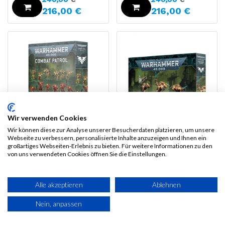
216,00
€
216,00
€
Wir verwenden Cookies
Wir können diese zur Analyse unserer Besucherdaten platzieren, um unsere
Webseite zu verbessern, personalisierte Inhalte anzuzeigen und Ihnen ein
Combat Patrol:
Blood Angels:
großartiges Webseiten-Erlebnis zu bieten. Für weitere Informationen zu den
Blood Angels
Sanguinary Guard
von uns verwendeten Cookies öffnen Sie die Einstellungen.
135,00
€
50,00
€
121,50
€
45,00
€
Alle akzeptieren
Ablehnen
Nein, anpassen