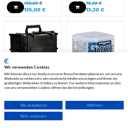
150,00
€
16,50
€
135,00
€
13,20
€
Wir verwenden Cookies
Wir können diese zur Analyse unserer Besucherdaten platzieren, um unsere
Webseite zu verbessern, personalisierte Inhalte anzuzeigen und Ihnen ein
Citadel Battle
großartiges Webseiten-Erlebnis zu bieten. Für weitere Informationen zu den
von uns verwendeten Cookies öffnen Sie die Einstellungen.
Figure Case
CITADEL DICE CUBE
90,00
€
72,00
€
7,60
€
Alle akzeptieren
Ablehnen
9,50
€
Nein, anpassen