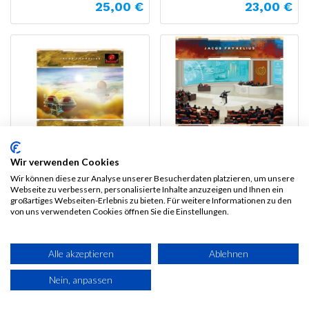
25,00
€
23,00
€
Wir verwenden Cookies
Wir können diese zur Analyse unserer Besucherdaten platzieren, um unsere
Terraforming Mars:
Terraforming Mars:
Webseite zu verbessern, personalisierte Inhalte anzuzeigen und Ihnen ein
Nächster Halt
großartiges Webseiten-Erlebnis zu bieten. Für weitere Informationen zu den
Aufruhr
von uns verwendeten Cookies öffnen Sie die Einstellungen.
Venus
30,00
€
35,00
€
Alle akzeptieren
Ablehnen
Nein, anpassen