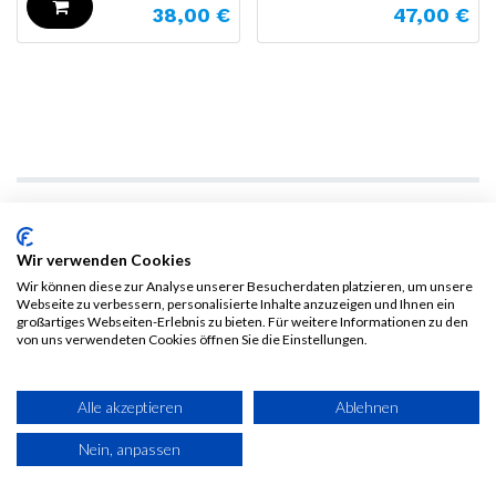
38,00
€
47,00
€
Wir verwenden Cookies
Wir können diese zur Analyse unserer Besucherdaten platzieren, um unsere
Webseite zu verbessern, personalisierte Inhalte anzuzeigen und Ihnen ein
großartiges Webseiten-Erlebnis zu bieten. Für weitere Informationen zu den
von uns verwendeten Cookies öffnen Sie die Einstellungen.
MEIN KONTO
Wunschliste
Alle akzeptieren
Ablehnen
Nein, anpassen
Mein Konto