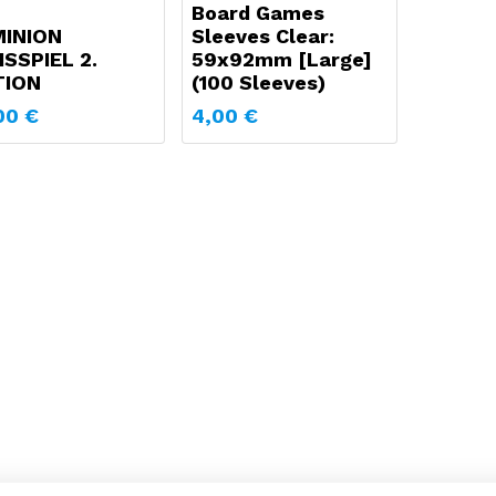
Board Games
INION
Sleeves Clear:
ISSPIEL 2.
59x92mm [Large]
TION
(100 Sleeves)
00
€
4,00
€