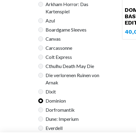
Arkham Horror: Das
DOM
Kartenspiel
BAS
Azul
EDI
Boardgame Sleeves
40,
Canvas
Carcassonne
Colt Express
Cthulhu Death May Die
Die verlorenen Ruinen von
Arnak
Dixit
Dominion
Dorfromantik
Dune: Imperium
Everdell