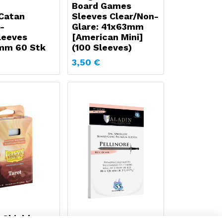
Board Games
Catan
Sleeves Clear/Non-
-
Glare: 41x63mm
leeves
[American Mini]
mm 60 Stk
(100 Sleeves)
3,50
€
 Shield