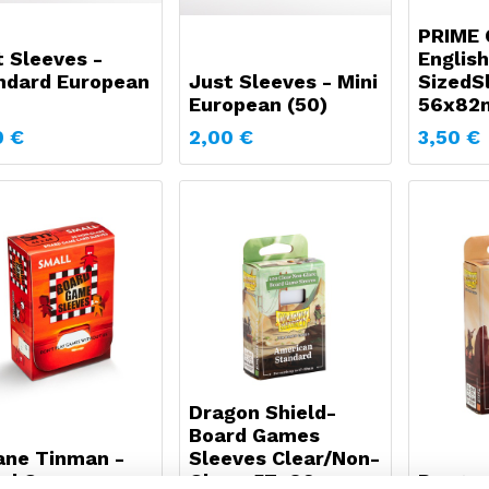
PRIME 
t Sleeves -
English
ndard European
Just Sleeves - Mini
SizedS
European (50)
56x82
0
€
2,00
€
3,50
€
Dragon Shield-
Board Games
ane Tinman -
Sleeves Clear/Non-
rd Games
Glare: 57x89mm
Dragon