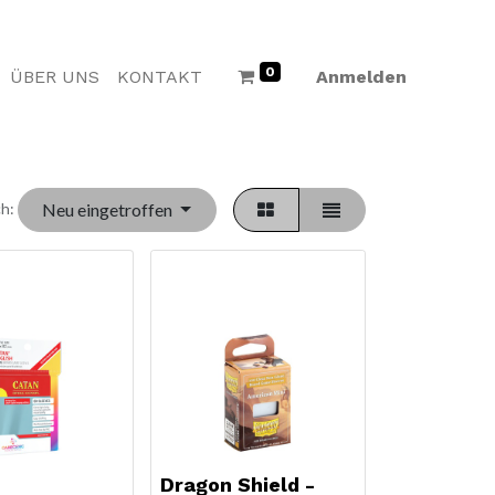
0
ÜBER UNS
KONTAKT
Anmelden
Neu eingetroffen
h:
Dragon Shield -