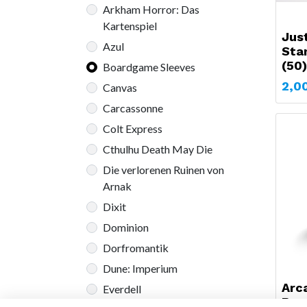
Arkham Horror: Das
Kartenspiel
Jus
Azul
Sta
(50)
Boardgame Sleeves
2,0
Canvas
Carcassonne
Colt Express
Cthulhu Death May Die
Die verlorenen Ruinen von
Arnak
Dixit
Dominion
Dorfromantik
Dune: Imperium
Arc
Everdell
Boa