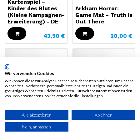
Kartenspiel –
Kinder des Blutes
Arkham Horror:
(Kleine Kampagnen-
Game Mat - Truth is
Erweiterung) - DE
Out There
43,50
€
20,00
€
Wir verwenden Cookies
Wir können diese zur Analyse unserer Besucherdaten platzieren, um unsere
Webseite zu verbessern, personalisierte Inhalte anzuzeigen und Ihnen ein
großartiges Webseiten-Erlebnis zu bieten. Für weitere Informationen zu den
von uns verwendeten Cookies öffnen Sie die Einstellungen.
Alle akzeptieren
Ablehnen
Arkham Horror:
Arkham Horror:
Game Mat - Blood
Investigator Game
Nein, anpassen
Ward
Mat