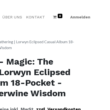
0
ÜBER UNS
KONTAKT
Anmelden
thering | Lorwyn Eclipsed Casual Album 18-
 Wisdom
- Magic: The
 Lorwyn Eclipsed
um 18-Pocket -
erwine Wisdom
reise inkl. MwSt.
zzgl. Versandkosten