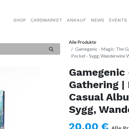
SHOP
CARDMARKET
ANKAUF
NEWS
EVENTS
Alle Produkte
Gamegenic - Magic: The Ga
Pocket - Sygg, Wanderwine
Gamegenic 
Gathering |
Casual Alb
Sygg, Wand
20,00
€
Alle P