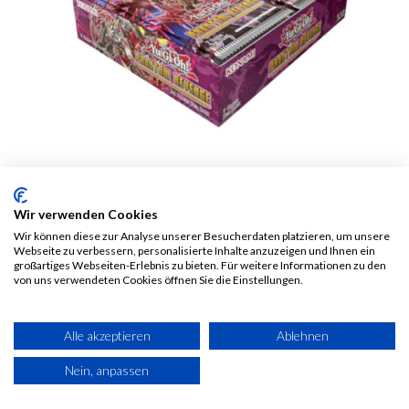
YGO - Phantom
Wir verwenden Cookies
Revenge Display - DE
Wir können diese zur Analyse unserer Besucherdaten platzieren, um unsere
Webseite zu verbessern, personalisierte Inhalte anzuzeigen und Ihnen ein
großartiges Webseiten-Erlebnis zu bieten. Für weitere Informationen zu den
50,00
€
Alle Preise inkl. MwSt.
zzgl.
von uns verwendeten Cookies öffnen Sie die Einstellungen.
Versandkosten
Alle akzeptieren
Ablehnen
Nein, anpassen