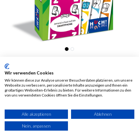
DING ! - DE
Wir verwenden Cookies
10,00
€
Alle Preise inkl. MwSt.
zzgl.
Wir können diese zur Analyse unserer Besucherdaten platzieren, um unsere
Webseite zu verbessern, personalisierte Inhalte anzuzeigen und Ihnen ein
Versandkosten
großartiges Webseiten-Erlebnis zu bieten. Für weitere Informationen zu den
von uns verwendeten Cookies öffnen Sie die Einstellungen.
Alle akzeptieren
Ablehnen
Nein, anpassen
IN DEN WARENKORB
JETZT KAUFEN