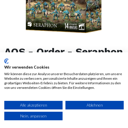
AOS - Order - Seraphon
108,00
€
120,00
€
Wir verwenden Cookies
Alle Preise inkl.
Wir können diese zur Analyse unserer Besucherdaten platzieren, um unsere
MwSt.
zzgl. Versandkosten
Webseite zu verbessern, personalisierte Inhalte anzuzeigen und Ihnen ein
großartiges Webseiten-Erlebnis zu bieten. Für weitere Informationen zu den
von uns verwendeten Cookies öffnen Sie die Einstellungen.
30-Tage-Bestpreisgarantie**:
108,00
€
Alle akzeptieren
Ablehnen
Nein, anpassen
IN DEN WARENKORB
JETZT KAUFEN