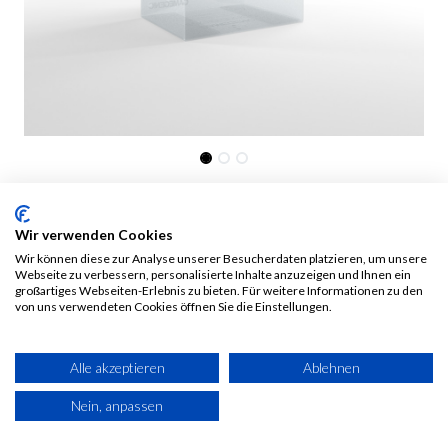
Deck Holder 80+ Clear
Wir verwenden Cookies
2,00
€
Alle Preise inkl. MwSt.
zzgl.
Wir können diese zur Analyse unserer Besucherdaten platzieren, um unsere
Webseite zu verbessern, personalisierte Inhalte anzuzeigen und Ihnen ein
Versandkosten
großartiges Webseiten-Erlebnis zu bieten. Für weitere Informationen zu den
von uns verwendeten Cookies öffnen Sie die Einstellungen.
Alle akzeptieren
Ablehnen
Nein, anpassen
IN DEN WARENKORB
JETZT KAUFEN