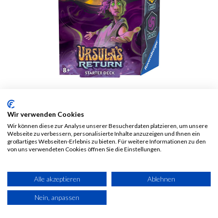
Disney Lorcana -
Wir verwenden Cookies
Ursula'sReturn -
Wir können diese zur Analyse unserer Besucherdaten platzieren, um unsere
Webseite zu verbessern, personalisierte Inhalte anzuzeigen und Ihnen ein
Starter Amb/Ame
großartiges Webseiten-Erlebnis zu bieten. Für weitere Informationen zu den
von uns verwendeten Cookies öffnen Sie die Einstellungen.
8,00
€
Alle Preise inkl. MwSt.
zzgl.
Alle akzeptieren
Ablehnen
Versandkosten
Nein, anpassen