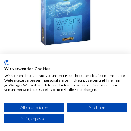
Arche Nova:
Wir verwenden Cookies
Wasserwelten
Wir können diese zur Analyse unserer Besucherdaten platzieren, um unsere
Webseite zu verbessern, personalisierte Inhalte anzuzeigen und Ihnen ein
Erweiterung - DE
großartiges Webseiten-Erlebnis zu bieten. Für weitere Informationen zu den
von uns verwendeten Cookies öffnen Sie die Einstellungen.
23,00
€
Alle Preise inkl. MwSt.
zzgl.
Alle akzeptieren
Ablehnen
Versandkosten
Nein, anpassen