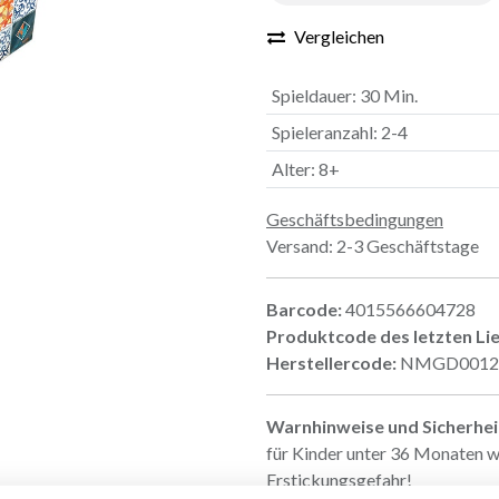
Vergleichen
Spieldauer
:
30 Min.
Spieleranzahl
:
2-4
Alter
:
8+
Geschäftsbedingungen
Versand: 2-3 Geschäftstage
Barcode:
4015566604728
Produktcode des letzten Li
Herstellercode:
NMGD0012
Warnhinweise und Sicherhe
für Kinder unter 36 Monaten w
Erstickungsgefahr!