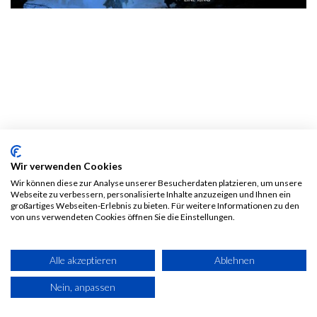
Der Eine Ring -
Wir verwenden Cookies
Spielleiterschirm &
Wir können diese zur Analyse unserer Besucherdaten platzieren, um unsere
Webseite zu verbessern, personalisierte Inhalte anzuzeigen und Ihnen ein
Bruchtal-Komp.
großartiges Webseiten-Erlebnis zu bieten. Für weitere Informationen zu den
von uns verwendeten Cookies öffnen Sie die Einstellungen.
30,00
€
Alle Preise inkl. MwSt.
zzgl.
Alle akzeptieren
Ablehnen
Versandkosten
Nein, anpassen