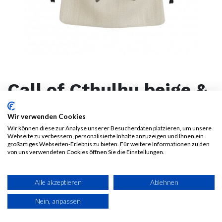
Call of Cthulhu beige &
black Dice Bag
Wir verwenden Cookies
Wir können diese zur Analyse unserer Besucherdaten platzieren, um unsere
8,50
€
Webseite zu verbessern, personalisierte Inhalte anzuzeigen und Ihnen ein
Alle Preise inkl. MwSt.
zzgl.
großartiges Webseiten-Erlebnis zu bieten. Für weitere Informationen zu den
von uns verwendeten Cookies öffnen Sie die Einstellungen.
Versandkosten
Alle akzeptieren
Ablehnen
Nein, anpassen
IN DEN WARENKORB
JETZT KAUFEN