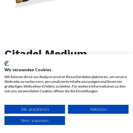
Citadel Medium
Drybrush
Wir verwenden Cookies
Wir können diese zur Analyse unserer Besucherdaten platzieren, um unsere
6,75
€
Webseite zu verbessern, personalisierte Inhalte anzuzeigen und Ihnen ein
7,50
€
Alle Preise inkl. MwSt.
zzgl.
großartiges Webseiten-Erlebnis zu bieten. Für weitere Informationen zu den
von uns verwendeten Cookies öffnen Sie die Einstellungen.
Versandkosten
30-Tage-Bestpreisgarantie**:
6,75
€
Alle akzeptieren
Ablehnen
Nein, anpassen