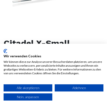
Citadel X-Small
ArtificerLayer Brush
Wir verwenden Cookies
Wir können diese zur Analyse unserer Besucherdaten platzieren, um unsere
24,21
€
Webseite zu verbessern, personalisierte Inhalte anzuzeigen und Ihnen ein
26,90
€
Alle Preise inkl. MwSt.
großartiges Webseiten-Erlebnis zu bieten. Für weitere Informationen zu den
von uns verwendeten Cookies öffnen Sie die Einstellungen.
zzgl. Versandkosten
30-Tage-Bestpreisgarantie**:
24,21
€
Alle akzeptieren
Ablehnen
Nein, anpassen