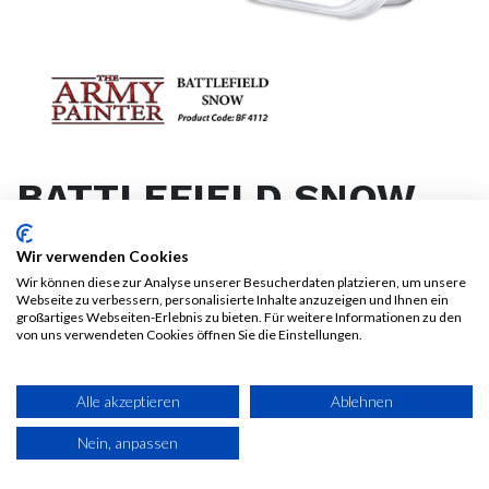
BATTLEFIELD SNOW
6,00
€
Wir verwenden Cookies
Alle Preise inkl. MwSt.
zzgl.
Wir können diese zur Analyse unserer Besucherdaten platzieren, um unsere
Versandkosten
Webseite zu verbessern, personalisierte Inhalte anzuzeigen und Ihnen ein
großartiges Webseiten-Erlebnis zu bieten. Für weitere Informationen zu den
von uns verwendeten Cookies öffnen Sie die Einstellungen.
Alle akzeptieren
Ablehnen
IN DEN WARENKORB
JETZT KAUFEN
Nein, anpassen
Auf die Wunschliste