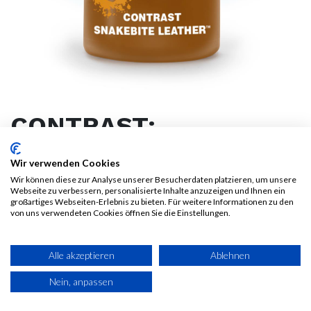
CONTRAST:
SNAKEBITE LEATHER
Wir verwenden Cookies
Wir können diese zur Analyse unserer Besucherdaten platzieren, um unsere
5,67
€
Webseite zu verbessern, personalisierte Inhalte anzuzeigen und Ihnen ein
6,30
€
Alle Preise inkl. MwSt.
großartiges Webseiten-Erlebnis zu bieten. Für weitere Informationen zu den
von uns verwendeten Cookies öffnen Sie die Einstellungen.
zzgl. Versandkosten
30-Tage-Bestpreisgarantie**:
5,67
€
Alle akzeptieren
Ablehnen
Nein, anpassen