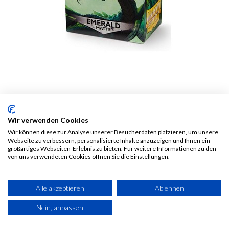
Dragon Shield Matte
Wir verwenden Cookies
Sleeves - Emerald (100
Wir können diese zur Analyse unserer Besucherdaten platzieren, um unsere
Webseite zu verbessern, personalisierte Inhalte anzuzeigen und Ihnen ein
Sleeves)
großartiges Webseiten-Erlebnis zu bieten. Für weitere Informationen zu den
von uns verwendeten Cookies öffnen Sie die Einstellungen.
9,50
€
Alle Preise inkl. MwSt.
zzgl.
Alle akzeptieren
Ablehnen
Versandkosten
Nein, anpassen