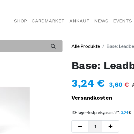
SHOP
CARDMARKET
ANKAUF
NEWS
EVENTS
Alle Produkte
Base: Leadbe
Base: Leadb
3,24
€
3,60
€
Versandkosten
30-Tage-Bestpreisgarantie**:
3,24
€