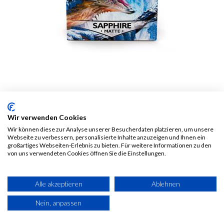
Dragon Shield Matte
Wir verwenden Cookies
Sleeves - Sapphire (100
Wir können diese zur Analyse unserer Besucherdaten platzieren, um unsere
Webseite zu verbessern, personalisierte Inhalte anzuzeigen und Ihnen ein
Sleeves)
großartiges Webseiten-Erlebnis zu bieten. Für weitere Informationen zu den
von uns verwendeten Cookies öffnen Sie die Einstellungen.
9,50
€
Alle Preise inkl. MwSt.
zzgl.
Alle akzeptieren
Ablehnen
Versandkosten
Nein, anpassen